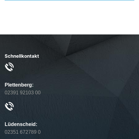
Schnellkontakt
Plettenberg:
02391 92103 00
Lüdenscheid:
02351 672789 0