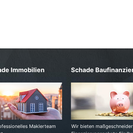
ade Immobilien
Schade Baufinanzie
rofessionelles Maklerteam
Wir bieten maßgeschneider