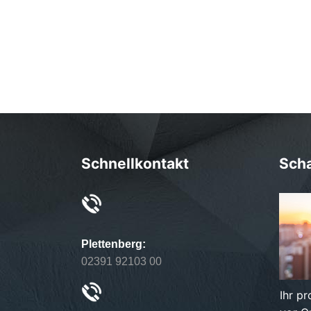
Schnellkontakt
Sch
Plettenberg:
02391 92103 00
Ihr p